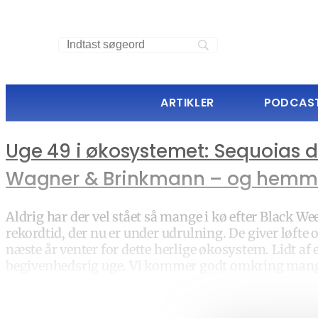
ARTIKLER
PODCAS
Uge 49 i økosystemet: Sequoias da
Wagner & Brinkmann – og hemme
Aldrig har der vel stået så mange i kø efter Black We
rekordtid, der nu er under udrulning. De giver løfte
næste år venter for dette herlige økosystem. Lidt af 
begivenhedsrig uge. Vi kommer godt omkring mange 