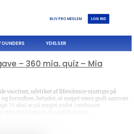
BLIV PRO MEDLEM
LOG IND
 FOUNDERS
YDELSER
gave – 360 mia. quiz – Mia
de vacciner, udvirket af lifescience-startups på
den og fornuften, betyder, at meget mere godt samvær
 uge. Vi skal se på meget andet i endnu en
ns mindre julegave, fra gældsmoral…