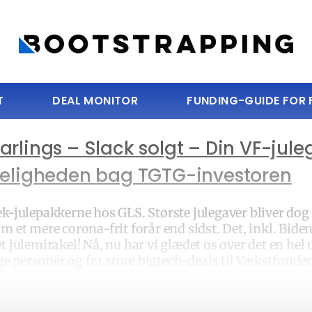
T
DEAL MONITOR
FUNDING-GUIDE FOR
rlings – Slack solgt – Din VF-jule
ligheden bag TGTG-investoren
ek-julepakkerne hos GLS. Største julegaver bliver dog 
 om et mere corona-frit forår end sidst. Det, inkl. Bi
et julemirakel! Nå, nu har vi glædet os over det en hel
personer og fra store bigtech-deals til Vækstfonde