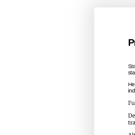
P
St
sta
He
ind
Fu
De
tr