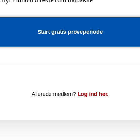
t nyt indhold direkte i din indbakke
Start gratis prøveperiode
Allerede medlem?
Log ind her.