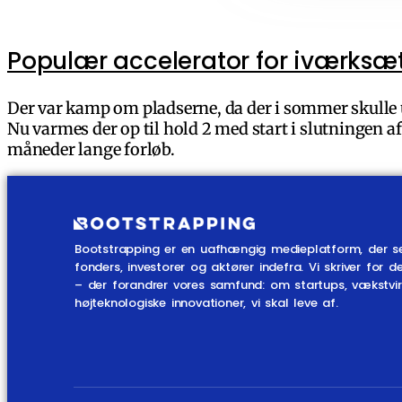
Populær accelerator for iværksæt
Der var kamp om pladserne, da der i sommer skulle 
Nu varmes der op til hold 2 med start i slutningen af 
måneder lange forløb.
Bootstrapping er en uafhængig medieplatform, der s
fonders, investorer og aktører indefra. Vi skriver fo
– der forandrer vores samfund: om startups, vækstv
højteknologiske innovationer, vi skal leve af.