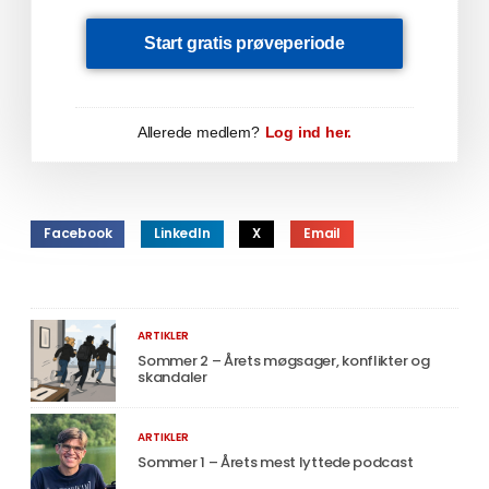
Start gratis prøveperiode
Allerede medlem?
Log ind her.
Facebook
LinkedIn
X
Email
ARTIKLER
Sommer 2 – Årets møgsager, konflikter og
skandaler
ARTIKLER
Sommer 1 – Årets mest lyttede podcast