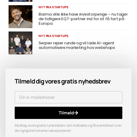
NYT FRA STARTUPS
Barma ville ikke have investorpenge – nu tager
de tidligere EQT-partner ind for at få fart på
Europa
NYT FRA STARTUPS
Serpier rejser runde og vil lade AI-agent
automatisere marketing hos webshops
Tilmeld dig vores gratis nyhedsbrev
Tilmeld
Modtag vores gratis nyhedsbrev i din indbakke og få overblikket over
de vigtigste historier i økosystemet