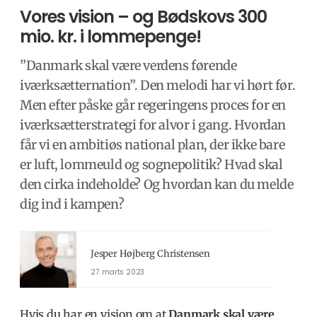
Vores vision – og Bødskovs 300
mio. kr. i lommepenge!
”Danmark skal være verdens førende
iværksætternation”. Den melodi har vi hørt før.
Men efter påske går regeringens proces for en
iværksætterstrategi for alvor i gang. Hvordan
får vi en ambitiøs national plan, der ikke bare
er luft, lommeuld og sognepolitik? Hvad skal
den cirka indeholde? Og hvordan kan du melde
dig ind i kampen?
Jesper Højberg Christensen
27. marts 2023
Hvis du har en vision om at
Danmark skal være