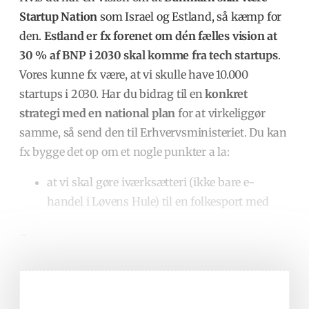
Startup Nation
som Israel og Estland, så kæmp for
den.
Estland er fx
forenet om dén fælles vision at
30 % af BNP i 2030 skal komme fra tech startups
.
Vores kunne fx være, at vi skulle have 10.000
startups i 2030.
Har du bidrag til en
konkret
strategi med en national plan
for at virkeliggør
samme, så send den til Erhvervsministeriet. Du kan
fx bygge det op om et nogle punkter a la:
at vi skal gøre iværksætteri (ikke bare e-
handel i Løvens Hule) til en folkesport med
...