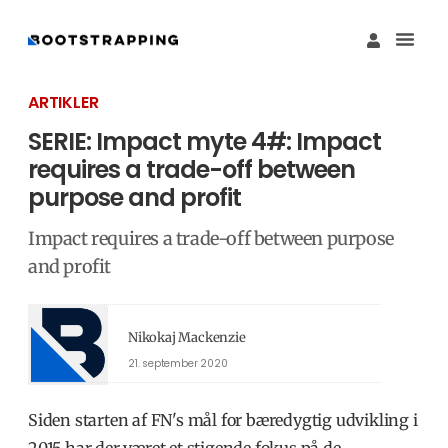
Køb M
Funding Guide 
Økosystemet I
ARTIKLER
SERIE: Impact myte 4#: Impact
requires a trade-off between
purpose and profit
Impact requires a trade-off between purpose
and profit
Nikokaj Mackenzie
21. september 2020
Siden starten af ​​FN's mål for bæredygtig udvikling i