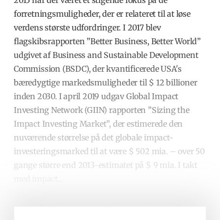
2015 har der været et stigende fokus på de
forretningsmuligheder, der er relateret til at løse
verdens største udfordringer. I 2017 blev
flagskibsrapporten ”Better Business, Better World”
udgivet af Business and Sustainable Development
Commission (BSDC), der kvantificerede USA's
bæredygtige markedsmuligheder til $ 12 billioner
inden 2030. I april 2019 udgav Global Impact
Investing Network (GIIN) rapporten ”Sizing the
Impact Investing Market”, der estimerede den
nuværende størrelse på det globale impact-
investeringsmarked til at være $ 502 mia. – over 50
gange større end 2013-estimatet på $ 9 mia. I takt
med impact...