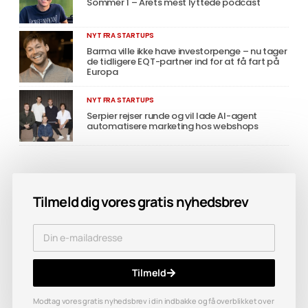
Sommer 1 – Årets mest lyttede podcast
NYT FRA STARTUPS
Barma ville ikke have investorpenge – nu tager
de tidligere EQT-partner ind for at få fart på
Europa
NYT FRA STARTUPS
Serpier rejser runde og vil lade AI-agent
automatisere marketing hos webshops
Tilmeld dig vores gratis nyhedsbrev
Tilmeld
Modtag vores gratis nyhedsbrev i din indbakke og få overblikket over