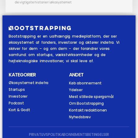
de vigtigste historier i økosystemet
Bootstrapping er en uafhængig medieplatform, der ser
økosystemet af fonders, investorer og aktører indefra. Vi
skriver for dem – og om dem – der forandrer vores
samfund: om startups, vækstvirksomheder og de
højteknologiske innovationer, vi skal leve af.
KATEGORIER
ANDET
Økosystemet indefra
Køb abonnement
Startups
Ydelser
Investorer
Mest stillede spørgsmål
Podcast
Om Bootstrapping
Kort & Godt
Kontakt redaktionen
Nyhedsbrev
PRIVATLIVSPOLITIK
ABONNEMENTSBETINGELSER