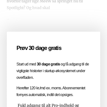
hvorfor tager lige MeeW så springet nu til
Spotlight? Og hvad skal
...
Prøv 30 dage gratis
Start ud med
30 dage gratis
og få adgang til de
vigtigste historier i startup-økosystemet under
overfladen.
Herefter 120 kr./md ex. moms. Abonnementet
fornyes automatisk, indtil det opsiges.
Fuld adgang til alt Pro-indhold og