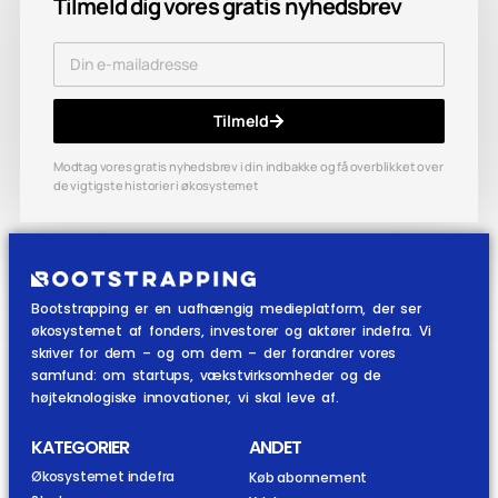
Tilmeld dig vores gratis nyhedsbrev
Tilmeld
Modtag vores gratis nyhedsbrev i din indbakke og få overblikket over
de vigtigste historier i økosystemet
Bootstrapping er en uafhængig medieplatform, der ser
økosystemet af fonders, investorer og aktører indefra. Vi
skriver for dem – og om dem – der forandrer vores
samfund: om startups, vækstvirksomheder og de
højteknologiske innovationer, vi skal leve af.
KATEGORIER
ANDET
Økosystemet indefra
Køb abonnement