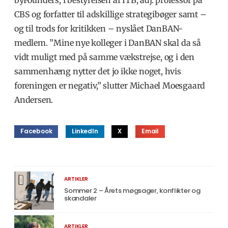
byFounders, i bestyrelsen af ITB, adj. professor på
CBS og forfatter til adskillige strategibøger samt –
og til trods for kritikken – nyslået DanBAN-
medlem. ”Mine nye kolleger i DanBAN skal da så
vidt muligt med på samme vækstrejse, og i den
sammenhæng nytter det jo ikke noget, hvis
foreningen er negativ,” slutter Michael Moesgaard
Andersen.
Facebook
LinkedIn
X
Email
ARTIKLER
Sommer 2 – Årets møgsager, konflikter og
skandaler
ARTIKLER