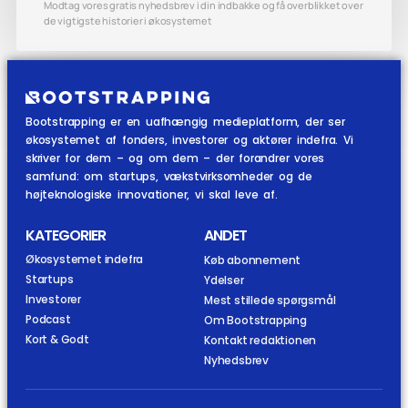
Modtag vores gratis nyhedsbrev i din indbakke og få overblikket over
de vigtigste historier i økosystemet
Bootstrapping er en uafhængig medieplatform, der ser
økosystemet af fonders, investorer og aktører indefra. Vi
skriver for dem – og om dem – der forandrer vores
samfund: om startups, vækstvirksomheder og de
højteknologiske innovationer, vi skal leve af.
KATEGORIER
ANDET
Økosystemet indefra
Køb abonnement
Startups
Ydelser
Investorer
Mest stillede spørgsmål
Podcast
Om Bootstrapping
Kort & Godt
Kontakt redaktionen
Nyhedsbrev