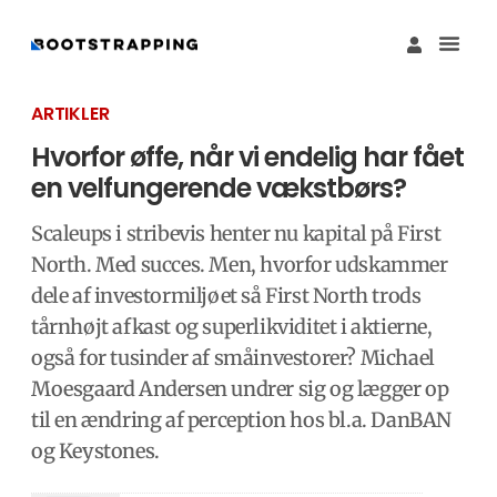
Køb M
Funding Guide 
Økosystemet I
ARTIKLER
Hvorfor øffe, når vi endelig har fået
en velfungerende vækstbørs?
Scaleups i stribevis henter nu kapital på First
North. Med succes. Men, hvorfor udskammer
dele af investormiljøet så First North trods
tårnhøjt afkast og superlikviditet i aktierne,
også for tusinder af småinvestorer? Michael
Moesgaard Andersen undrer sig og lægger op
til en ændring af perception hos bl.a. DanBAN
og Keystones.