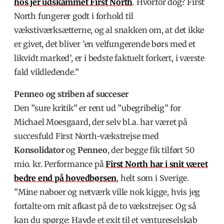
hos jer udskammet First North
. Hvorfor dog? First
North fungerer godt i forhold til
vækstiværksætterne, og al snakken om, at det ikke
er givet, det bliver ’en velfungerende børs med et
likvidt marked’, er i bedste faktuelt forkert, i værste
fald vildledende.”
Penneo og striben af succeser
Den ”sure kritik” er rent ud ”ubegribelig” for
Michael Moesgaard, der selv bl.a. har været på
succesfuld First North-vækstrejse med
Konsolidator
og
Penneo
, der begge fik tilført 50
mio. kr. Performance på
First North har i snit været
bedre end på hovedbørsen
, helt som i Sverige.
”Mine naboer og netværk ville nok kigge, hvis jeg
fortalte om mit afkast på de to vækstrejser. Og så
kan du spørge: Havde et exit til et ventureselskab