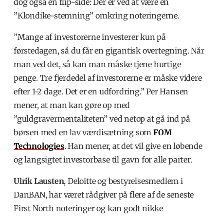
dog også en flip-side: Der er ved at være en
”Klondike-stemning” omkring noteringerne.
”Mange af investorerne investerer kun på
førstedagen, så du får en gigantisk overtegning. Når
man ved det, så kan man måske tjene hurtige
penge. Tre fjerdedel af investorerne er måske videre
efter 1-2 dage. Det er en udfordring.” Per Hansen
mener, at man kan gøre op med
”guldgravermentaliteten” ved netop at gå ind på
børsen med en lav værdisætning som
FOM
Technologies
. Han mener, at det vil give en løbende
og langsigtet investorbase til gavn for alle parter.
Ulrik Lausten
, Deloitte og bestyrelsesmedlem i
DanBAN, har været rådgiver på flere af de seneste
First North noteringer og kan godt nikke