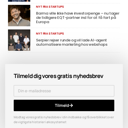
NYT FRA STARTUPS
Barma ville ikke have investorpenge – nu tager
de tidligere EQT-partner ind for at få fart på
Europa
NYT FRA STARTUPS
Serpier rejser runde og vil lade AI-agent
automatisere marketing hos webshops
Tilmeld dig vores gratis nyhedsbrev
Tilmeld
Modtag vores gratis nyhedsbrev i din indbakke og få overblikket over
de vigtigste historier i økosystemet