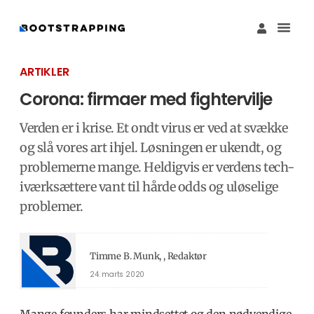
Køb M
Funding Guide 
Økosystemet I
ARTIKLER
Corona: firmaer med fightervilje
Verden er i krise. Et ondt virus er ved at svække
og slå vores art ihjel. Løsningen er ukendt, og
problemerne mange. Heldigvis er verdens tech-
iværksættere vant til hårde odds og uløselige
problemer.
Timme B. Munk, , Redaktør
24. marts 2020