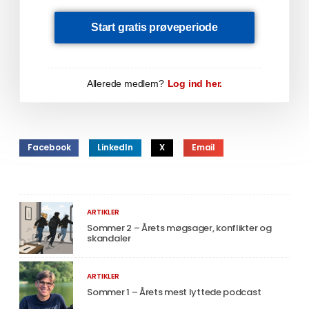
Start gratis prøveperiode
Allerede medlem?
Log ind her.
Facebook
LinkedIn
X
Email
ARTIKLER
Sommer 2 – Årets møgsager, konflikter og
skandaler
ARTIKLER
Sommer 1 – Årets mest lyttede podcast