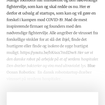
Mange founders har mindsettet og den nødvendige
fightervilje, som kan og skal redde os nu. Her er
derfor et udvalg af startups, som kan og vil gøre en
forskel i kampen mod COVID-19. Mød de mest
inspirerende firmaer og founders med den
nødvendige fightervilje. Alle angriber de virusset fra
forskellige vinkler for at slå det ihjel, finde det
hurtigere eller finde og isolere de syge hurtigst
muligt. https://youtu.be/bK4sx7mEDw8
Her ser vi
den danske robot på arbejde på et af verdens hospitaler.
Den dræber bakterier og vira med ultraviolet lys.
Blue
Ocean Robotics:
En dansk robotstartup dræber
virusset på verdens hospitaler
...