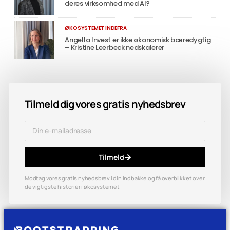
deres virksomhed med AI?
ØKOSYSTEMET INDEFRA
Angella Invest er ikke økonomisk bæredygtig
– Kristine Leerbeck nedskalerer
Tilmeld dig vores gratis nyhedsbrev
Tilmeld
Modtag vores gratis nyhedsbrev i din indbakke og få overblikket over
de vigtigste historier i økosystemet