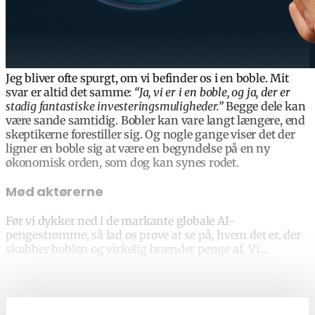
Jeg bliver ofte spurgt, om vi befinder os i en boble. Mit
svar er altid det samme:
“Ja, vi er i en boble, og ja, der er
stadig fantastiske investeringsmuligheder.”
Begge dele kan
være sande samtidig. Bobler kan vare langt længere, end
skeptikerne forestiller sig. Og nogle gange viser det der
ligner en boble sig at være en begyndelse på en ny
økonomisk orden, som dog kan synes rodet.
Mød aktørerne
Før vi dykker ned i de markante globale AI-
pengestrømme, så lad os prøve at se på, hvem det er, der
skubber boblen og virkelig brænder penge af. Vi…