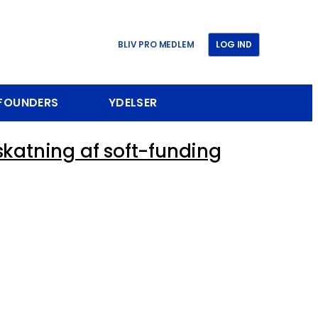
BLIV PRO MEDLEM
LOG IND
 FOUNDERS
YDELSER
skatning af soft-funding