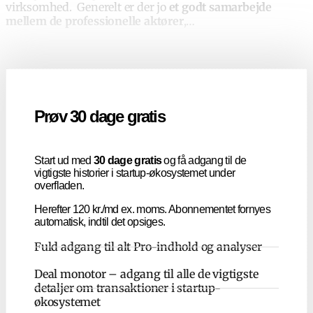
virksomhed.
Generelt er der jo
et godt samarbejde
mellem de professionelle aktører
,
…
Prøv 30 dage gratis
Start ud med
30 dage gratis
og få adgang til de
vigtigste historier i startup-økosystemet under
overfladen.
Herefter 120 kr./md ex. moms. Abonnementet fornyes
automatisk, indtil det opsiges.
Fuld adgang til alt Pro-indhold og analyser
Deal monotor – adgang til alle de vigtigste
detaljer om transaktioner i startup-
økosystemet