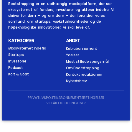
Bootstrapping er en uafhængig medieplatform, der ser
økosystemet af fonders, investorer og aktører indefra. Vi
skriver for dem – og om dem – der forandrer vores
samfund: om startups, vækstvirksomheder og de
højteknologiske innovationer, vi skal leve af.
KATEGORIER
ANDET
Økosystemet indefra
Køb abonnement
Startups
Ydelser
Investorer
Mest stillede spørgsmål
Podcast
Om Bootstrapping
Kort & Godt
Kontakt redaktionen
Nyhedsbrev
PRIVATLIVSPOLITIK
ABONNEMENTSBETINGELSER
VILKÅR OG BETINGELSER