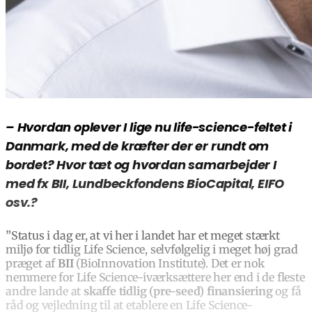
– Hvordan oplever I lige nu life-science-feltet i
Danmark, med de kræfter der er rundt om
bordet? Hvor tæt og hvordan samarbejder I
med fx BII, Lundbeckfondens BioCapital, EIFO
osv.?
”Status i dag er, at vi her i landet har et meget stærkt
miljø for tidlig Life Science, selvfølgelig i meget høj grad
præget af
BII
(BioInnovation Institute). Det er nok
nemmere for Life Science-iværksættere her end i de fleste
andre lande at
skaffe tidlig (pre-seed) finansiering
og få
råd og vejledning til at etablere en Life Science-