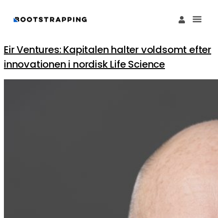
Køb M
Funding Guide 
Økosystemet I
Eir Ventures: Kapitalen halter voldsomt efter
innovationen i nordisk Life Science