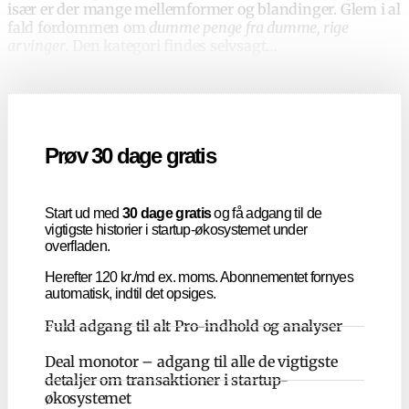
især er der mange mellemformer og blandinger. Glem i al
fald fordommen om
dumme penge fra dumme, rige
arvinger
. Den kategori findes selvsagt…
Prøv 30 dage gratis
Start ud med
30 dage gratis
og få adgang til de
vigtigste historier i startup-økosystemet under
overfladen.
Herefter 120 kr./md ex. moms. Abonnementet fornyes
automatisk, indtil det opsiges.
Fuld adgang til alt Pro-indhold og analyser
Deal monotor – adgang til alle de vigtigste
detaljer om transaktioner i startup-
økosystemet