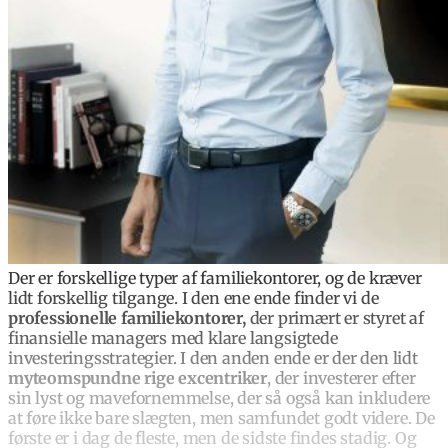
Der er forskellige typer af familiekontorer, og de kræver
lidt forskellig tilgange. I den ene ende finder vi de
professionelle familiekontorer,
der primært er styret af
finansielle managers med klare langsigtede
investeringsstrategier. I den anden ende er der den lidt
myteomspundne rige excentriker
, der investerer efter
sin lyst og mavefornemmelse, der så også kan inkludere
at føre ikke bare slægten, men samfundet godt videre. De
første er i dag de fleste, men de sidste findes stadig. Og