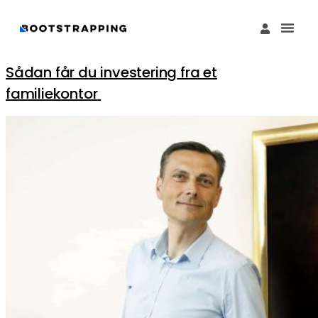
Køb M
Funding Guide 
Økosystemet I
Sådan får du investering fra et
familiekontor