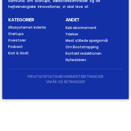
samfund: om startups, vækstvirksomheder og de
højteknologiske innovationer, vi skal leve af.
KATEGORIER
ANDET
Økosystemet indefra
Køb abonnement
Startups
Ydelser
Investorer
Mest stillede spørgsmål
Podcast
Om Bootstrapping
Kort & Godt
Kontakt redaktionen
Nyhedsbrev
PRIVATLIVSPOLITIK
ABONNEMENTSBETINGELSER
VILKÅR OG BETINGELSER