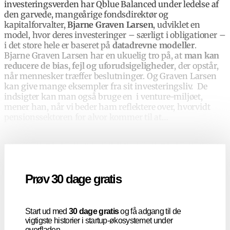
investeringsverden har Qblue Balanced under ledelse af
den garvede, mangeårige fondsdirektør og
kapitalforvalter,
Bjarne Graven Larsen
, udviklet en
model, hvor deres investeringer – særligt i obligationer –
i det store hele er baseret på
datadrevne modeller
.
Bjarne Graven Larsen har en ukuelig tro på, at
man kan
reducere de bias, fejl og uforudsigeligheder
, der opstår,
når mennesker træffer beslutninger. Og Graven Larsen
kan give mange eksempler fra sit investeringsliv. De
indsigter kan man også bruge en i venture-miljøet,
mener han, når vi beder ham reflektere over, hvorvidt
pensionssektoren for alvor kommer til at
…
Prøv 30 dage gratis
Start ud med
30 dage gratis
og få adgang til de
vigtigste historier i startup-økosystemet under
overfladen.