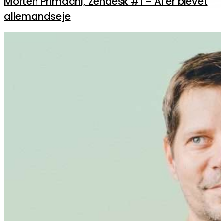
Morten Primdahl, Zendesk #1 – AI er blevet
allemandseje