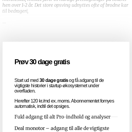
hen over 1-2 år. Det store opsving udnyttes ofte af brodne kar
til bedrageri,
…
Prøv 30 dage gratis
Start ud med
30 dage gratis
og få adgang til de
vigtigste historier i startup-økosystemet under
overfladen.
Herefter 120 kr./md ex. moms. Abonnementet fornyes
automatisk, indtil det opsiges.
Fuld adgang til alt Pro-indhold og analyser
Deal monotor – adgang til alle de vigtigste