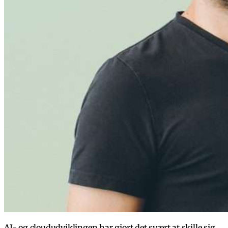
AI- og cloududviklingen har gjort det svært at skille sig