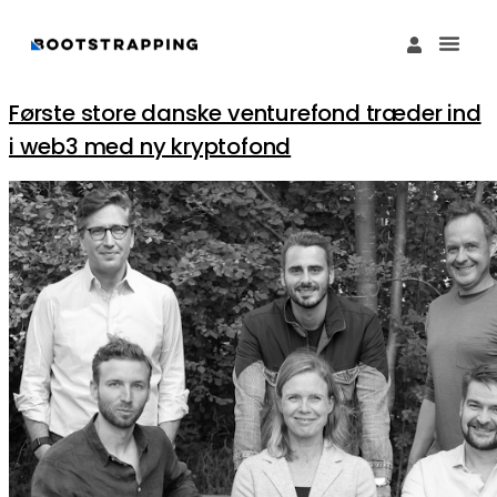
Køb M
Funding Guide 
Økosystemet I
Første store danske venturefond træder ind
i web3 med ny kryptofond