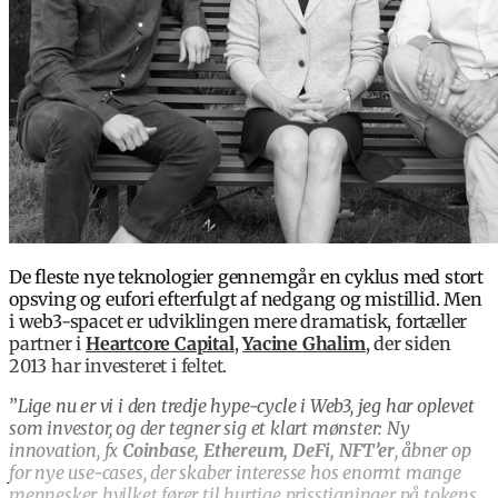
De fleste nye teknologier gennemgår en cyklus med stort
opsving og eufori efterfulgt af nedgang og mistillid. Men
i web3-spacet er udviklingen mere dramatisk, fortæller
partner i
Heartcore Capital
,
Yacine Ghalim
, der siden
2013 har investeret i feltet.
”
Lige nu er vi i den tredje hype-cycle i Web3, jeg har oplevet
som investor, og der tegner sig et klart mønster: Ny
innovation, fx
Coinbase, Ethereum, DeFi, NFT’er
, åbner op
for nye use-cases, der skaber interesse hos enormt mange
mennesker, hvilket fører til hurtige prisstigninger på tokens