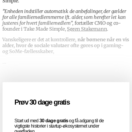
Simple.
”Enheden indstiller automatisk de anbefalinger, der gælder
for alle familiemedlemmerne ift. alder, som herefter let kan
justeres for hvert familiemedlem
”, fortæller CMO og co-
founder i Take Made Simple,
Søren Stakemann
.
Vanskeligere er det at kontrollere,
når børnene når en vis
alder, hvor de sociale valutaer ofte gøres op i gaming-
og SoMe-fællesskaber
,
…
Prøv 30 dage gratis
Start ud med
30 dage gratis
og få adgang til de
vigtigste historier i startup-økosystemet under
overfladen.