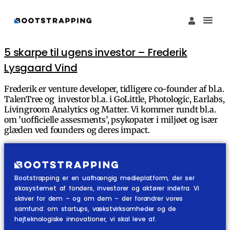
Køb M
Funding Guide 
Økosystemet I
5 skarpe til ugens investor – Frederik
Lysgaard Vind
Frederik er venture developer, tidligere co-founder af bl.a.
TalenTree og investor bl.a. i GoLittle, Photologic, Earlabs,
Livingroom Analytics og Matter. Vi kommer rundt bl.a.
om ’uofficielle assesments’, psykopater i miljøet og især
glæden ved founders og deres impact.
Bootstrapping er en uafhængig medieplatform, der ser
økosystemet af fonders, investorer og aktører indefra. Vi
skriver for dem – og om dem – der forandrer vores
samfund: om startups, vækstvirksomheder og de
højteknologiske innovationer, vi skal leve af.