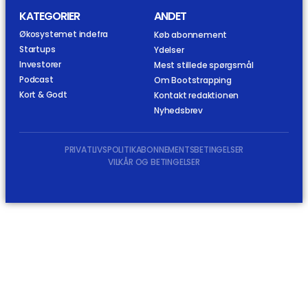
KATEGORIER
ANDET
Økosystemet indefra
Køb abonnement
Startups
Ydelser
Investorer
Mest stillede spørgsmål
Podcast
Om Bootstrapping
Kort & Godt
Kontakt redaktionen
Nyhedsbrev
PRIVATLIVSPOLITIK
ABONNEMENTSBETINGELSER
VILKÅR OG BETINGELSER