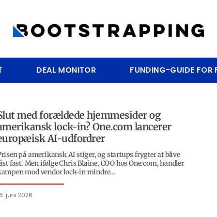
T
DEAL MONITOR
FUNDING-GUIDE FOR
Slut med forældede hjemmesider og
amerikansk lock-in? One.com lancerer
europæisk AI-udfordrer
Prisen på amerikansk AI stiger, og startups frygter at blive
låst fast. Men ifølge Chris Blaine, COO hos One.com, handler
kampen mod vendor lock-in mindre…
6. juni 2026