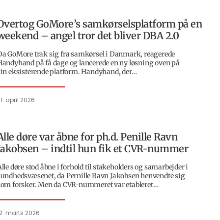
Overtog GoMore’s samkørselsplatform på en
weekend – angel tror det bliver DBA 2.0
Da GoMore trak sig fra samkørsel i Danmark, reagerede
Handyhand på få dage og lancerede en ny løsning oven på
sin eksisterende platform. Handyhand, der…
1. april 2026
Alle døre var åbne for ph.d. Penille Ravn
Jakobsen – indtil hun fik et CVR-nummer
lle døre stod åbne i forhold til stakeholders og samarbejder i
sundhedsvæsenet, da Pernille Ravn Jakobsen henvendte sig
som forsker. Men da CVR-nummeret var etableret…
2. marts 2026