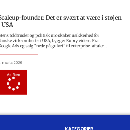
Scaleup-founder: Det er svært at være i støjen
i USA
Mens toldtrusler og politisk uro skaber usikkerhed for
danske virksomheder i USA, bygger Eupry videre. Fra
Google Ads og salg “nede på gulvet” til enterprise-aftaler…
3. marts 2026
Vis flere
KATEGORIER