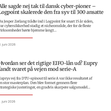
Alle sagde nej tak til dansk cyber-pioner –
Logpoint skalerede den fra syv til 300 ansatte
a Jesper Zerlang trådte ind i Logpoint for snart 15 år siden,
var cybersikkerhed stadig et nicheområde, der for de fleste
virksomheder hørte hjemme langt…
1. juni 2026
Hvordan ser det rigtige EIFO-lån ud? Eupry
fandt svaret på vejen mod serie-A
uprys vej fra DTU-spinout til serie A var ikke resultatet af
én stor masterplan. Den blev formet gennem flere
strategiske justeringer, en gradvis skarpere salgsmodel…
. juni 2026