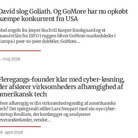
David slog Goliath. Og GoMore har nu opkøbt
kæmpe konkurrent fra USA
Med angels fra Jesper Buch til Kasper Knokgaard og et
massivt lån fra EIFO i ryggen bliver GoMore markedsleder i
Europa i peer-to-peer delebiler. GoMore…
5. maj 2026
Fleregangs-founder klar med cyber-løsning,
der afslører virksomheders afhængighed af
amerikansk tech
Hvor afhængig er din virksomhed egentlig af amerikanske
tech? Det spørgsmål stiller Lars Neupart med sin nye cyber-
startup Resiliate, der kortlægger og analyserer
leverandørkæder, vendor…
8. april 2026