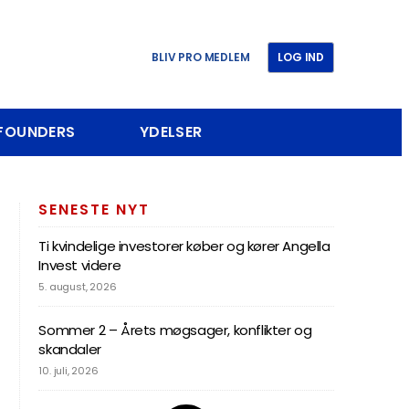
BLIV PRO MEDLEM
LOG IND
 FOUNDERS
YDELSER
SENESTE NYT
Ti kvindelige investorer køber og kører Angella
Invest videre
5. august, 2026
Sommer 2 – Årets møgsager, konflikter og
skandaler
10. juli, 2026