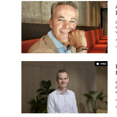
D
1
PRO
E
3