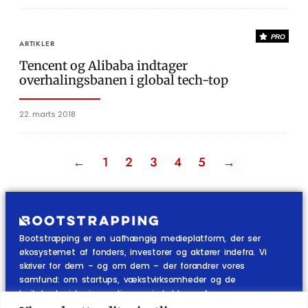
PRO
ARTIKLER
Tencent og Alibaba indtager
overhalingsbanen i global tech-top
22. marts 2018
←
1
2
3
4
5
→
Bootstrapping er en uafhængig medieplatform, der ser
økosystemet af fonders, investorer og aktører indefra. Vi
skriver for dem – og om dem – der forandrer vores
samfund: om startups, vækstvirksomheder og de
højteknologiske innovationer, vi skal leve af.