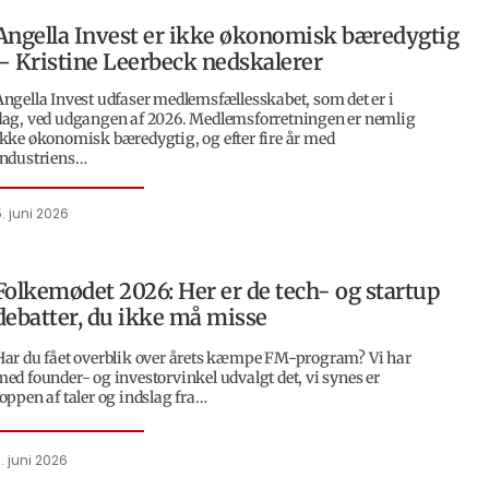
Angella Invest er ikke økonomisk bæredygtig
– Kristine Leerbeck nedskalerer
Angella Invest udfaser medlemsfællesskabet, som det er i
dag, ved udgangen af 2026. Medlemsforretningen er nemlig
ikke økonomisk bæredygtig, og efter fire år med
Industriens…
. juni 2026
Folkemødet 2026: Her er de tech- og startup
debatter, du ikke må misse
Har du fået overblik over årets kæmpe FM-program? Vi har
med founder- og investorvinkel udvalgt det, vi synes er
toppen af taler og indslag fra…
. juni 2026