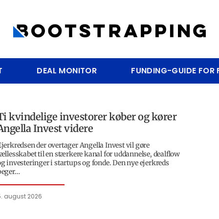
T
DEAL MONITOR
FUNDING-GUIDE FOR
Ti kvindelige investorer køber og kører
Angella Invest videre
Ejerkredsen der overtager Angella Invest vil gøre
fællesskabet til en stærkere kanal for uddannelse, dealflow
og investeringer i startups og fonde. Den nye ejerkreds
peger…
5. august 2026