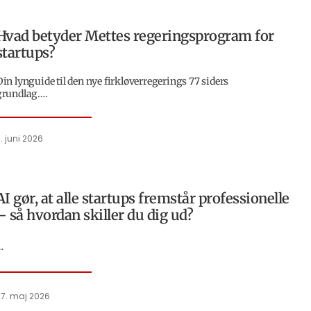
Hvad betyder Mettes regeringsprogram for
startups?
Din lynguide til den nye firkløverregerings 77 siders
grundlag….
. juni 2026
AI gør, at alle startups fremstår professionelle
– så hvordan skiller du dig ud?
…
27. maj 2026