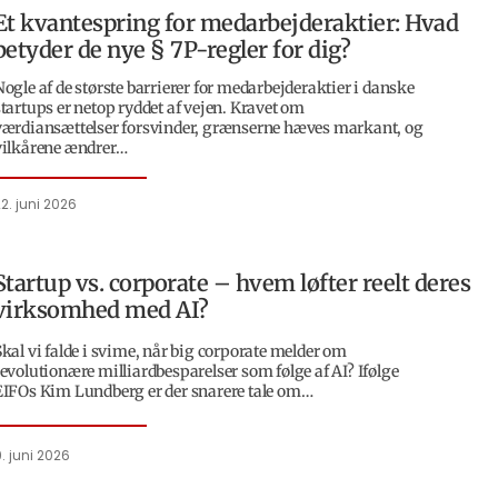
Et kvantespring for medarbejderaktier: Hvad
betyder de nye § 7P-regler for dig?
Nogle af de største barrierer for medarbejderaktier i danske
startups er netop ryddet af vejen. Kravet om
værdiansættelser forsvinder, grænserne hæves markant, og
vilkårene ændrer…
2. juni 2026
Startup vs. corporate – hvem løfter reelt deres
virksomhed med AI?
Skal vi falde i svime, når big corporate melder om
revolutionære milliardbesparelser som følge af AI? Ifølge
EIFOs Kim Lundberg er der snarere tale om…
. juni 2026