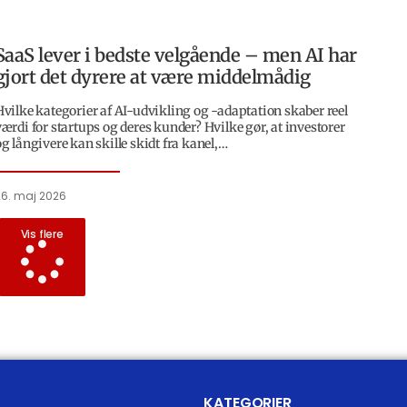
SaaS lever i bedste velgående – men AI har
gjort det dyrere at være middelmådig
Hvilke kategorier af AI-udvikling og -adaptation skaber reel
værdi for startups og deres kunder? Hvilke gør, at investorer
og långivere kan skille skidt fra kanel,…
26. maj 2026
Vis flere
KATEGORIER