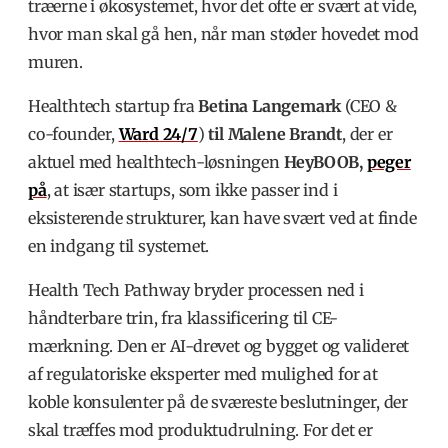
træerne i økosystemet, hvor det ofte er svært at vide,
hvor man skal gå hen, når man støder hovedet mod
muren.
Healthtech startup fra
Betina Langemark
(CEO &
co-founder,
Ward 24/7
)
til Malene Brandt
, der er
aktuel med healthtech-løsningen
HeyBOOB,
peger
på
, at især startups, som ikke passer ind i
eksisterende strukturer, kan have svært ved at finde
en indgang til systemet.
Health Tech Pathway bryder processen ned i
håndterbare trin, fra klassificering til CE-
mærkning. Den er AI-drevet og bygget og valideret
af regulatoriske eksperter med mulighed for at
koble konsulenter på de sværeste beslutninger, der
skal træffes mod produktudrulning. For det er