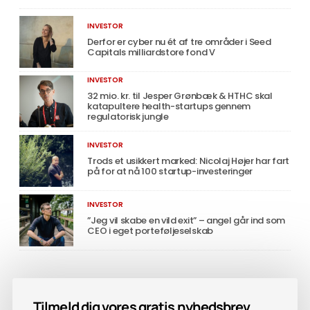
INVESTOR
Derfor er cyber nu ét af tre områder i Seed
Capitals milliardstore fond V
INVESTOR
32 mio. kr. til Jesper Grønbæk & HTHC skal
katapultere health-startups gennem
regulatorisk jungle
INVESTOR
Trods et usikkert marked: Nicolaj Højer har fart
på for at nå 100 startup-investeringer
INVESTOR
”Jeg vil skabe en vild exit” – angel går ind som
CEO i eget porteføljeselskab
Tilmeld dig vores gratis nyhedsbrev