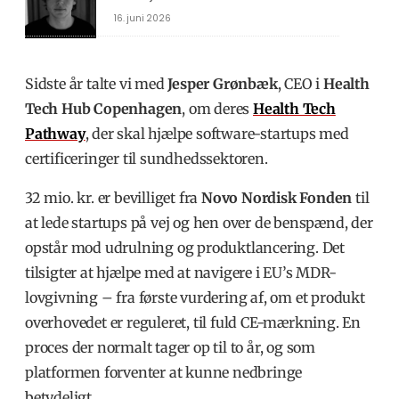
16. juni 2026
Sidste år talte vi med
Jesper Grønbæk
, CEO i
Health
Tech Hub Copenhagen
, om deres
Health Tech
Pathway
, der skal hjælpe software-startups med
certificeringer til sundhedssektoren.
32 mio. kr. er bevilliget fra
Novo Nordisk Fonden
til
at lede startups på vej og hen over de benspænd, der
opstår mod udrulning og produktlancering. Det
tilsigter at hjælpe med at navigere i EU’s MDR-
lovgivning – fra første vurdering af, om et produkt
overhovedet er reguleret, til fuld CE-mærkning. En
proces der normalt tager op til to år, og som
platformen forventer at kunne nedbringe
betydeligt.